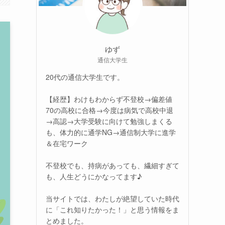
ゆず
通信大学生
20代の通信大学生です。
【経歴】わけもわからず不登校→偏差値
70の高校に合格→今度は病気で高校中退
→高認→大学受験に向けて勉強しまくる
も、体力的に通学NG→通信制大学に進学
＆在宅ワーク
不登校でも、持病があっても、繊細すぎて
も、人生どうにかなってます♪
当サイトでは、わたしが絶望していた時代
に「これ知りたかった！」と思う情報をま
とめました。