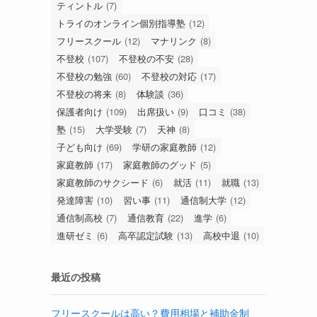
ティントル
(7)
トライのオンライン個別指導塾
(12)
フリースクール
(12)
マナリンク
(8)
不登校
(107)
不登校の不安
(28)
不登校の勉強
(60)
不登校の対応
(17)
不登校の将来
(8)
体験談
(36)
保護者向け
(109)
出席扱い
(9)
口コミ
(38)
塾
(15)
大学受験
(7)
天神
(8)
子ども向け
(69)
学研の家庭教師
(12)
家庭教師
(17)
家庭教師のグッド
(5)
家庭教師のサクシード
(6)
就活
(11)
就職
(13)
発達障害
(10)
習い事
(11)
通信制大学
(12)
通信制高校
(7)
通信教育
(22)
進学
(6)
進研ゼミ
(6)
高卒認定試験
(13)
高校中退
(10)
最近の投稿
フリースクールは高い？費用相場と補助金制