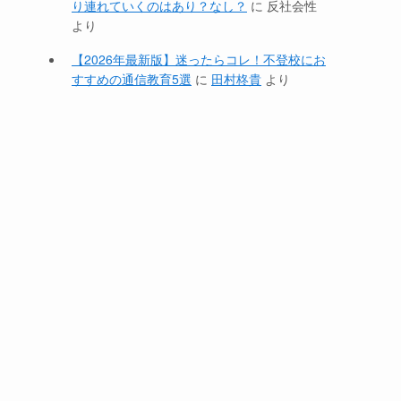
り連れていくのはあり？なし？
に
反社会性
より
【2026年最新版】迷ったらコレ！不登校にお
すすめの通信教育5選
に
田村柊貴
より