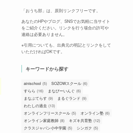
「おうち部」は、原則リンクフリーです。
あなたのHPやブログ、SNSでお気軽に当サイト
をご紹介ください。リンクを行う場合の許可や
連絡は必要ありません。
※引用についても、出典元の明記とリンクをして
いただければOKです。
キーワードから探す
ainischool
(5)
SOZOWスクール
(6)
すらら
(16)
まなびーいんぐ
(6)
まなぶてらす
(9)
まるぐランド
(9)
わたしの過去
(13)
オンラインフリースクール
(5)
オンライン塾
(6)
オンライン家庭教師
(8)
キズキ共育塾
(12)
クラスジャパン小中学園
(5)
シンガク
(5)