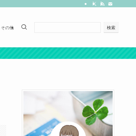
その他
検索
、
。