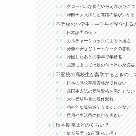
グローバルな視点や考え方が身につ
帰国子女入試など進路の幅が広がる
不登校の小学生・中学生が留学する
日本語力の低下
カルチャーショックによる不適応
分離不安などホームシックの悪化
帰国したあとの学年で年齢差
規定によっては親の付き添いが必要
不登校の高校生が留学するときのリ
日本の高校卒業資格が取れない
帰国生入試の受験資格を満たせない
大学受験科目の履修漏れ
精神的な孤独感でうまくいかない
費用や生活費の負担が大きい
留学期間はどのくらい？
短期留学（2週間〜3か月）