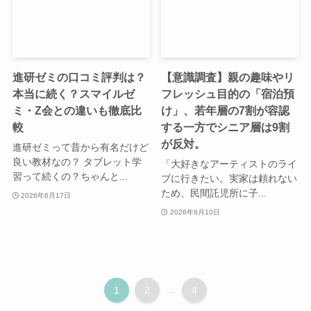
進研ゼミの口コミ評判は？
【意識調査】親の趣味やリ
本当に続く？スマイルゼ
フレッシュ目的の「宿泊預
ミ・Z会との違いも徹底比
け」、若年層の7割が容認
較
する一方でシニア層は9割
が反対。
進研ゼミって昔から有名だけど
良い教材なの？ タブレット学
「大好きなアーティストのライ
習って続くの？ちゃんと...
ブに行きたい。実家は頼れない
ため、民間託児所に子...
2026年6月17日
2026年6月10日
1
2
...
4