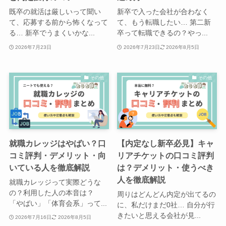
既卒の就活は厳しいって聞い
新卒で入った会社が合わなく
て、応募する前から怖くなって
て、もう転職したい… 第二新
る… 新卒でうまくいかな...
卒って転職できるの？やっ...
2026年7月23日
2026年7月23日
2026年8月5日
その他
その他
就職カレッジはやばい？口
【内定なし新卒必見】キャ
コミ評判・デメリット・向
リアチケットの口コミ評判
いている人を徹底解説
は？デメリット・使うべき
人を徹底解説
就職カレッジって実際どうな
の？利用した人の本音は？
周りはどんどん内定が出てるの
「やばい」「体育会系」って...
に、私だけまだ0社… 自分が行
きたいと思える会社が見...
2026年7月16日
2026年8月5日