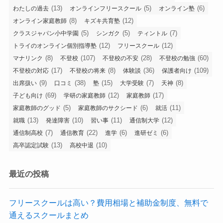
(13)
(5)
(6)
わたしの過去
オンラインフリースクール
オンライン塾
(8)
(12)
オンライン家庭教師
キズキ共育塾
(5)
(5)
(7)
クラスジャパン小中学園
シンガク
ティントル
(12)
(12)
トライのオンライン個別指導塾
フリースクール
(8)
(107)
(28)
(60)
マナリンク
不登校
不登校の不安
不登校の勉強
(17)
(8)
(36)
(109)
不登校の対応
不登校の将来
体験談
保護者向け
(9)
(38)
(15)
(7)
(8)
出席扱い
口コミ
塾
大学受験
天神
(69)
(12)
(17)
子ども向け
学研の家庭教師
家庭教師
(5)
(6)
(11)
家庭教師のグッド
家庭教師のサクシード
就活
(13)
(10)
(11)
(12)
就職
発達障害
習い事
通信制大学
(7)
(22)
(6)
(6)
通信制高校
通信教育
進学
進研ゼミ
(13)
(10)
高卒認定試験
高校中退
最近の投稿
フリースクールは高い？費用相場と補助金制度、無料で
通えるスクールまとめ