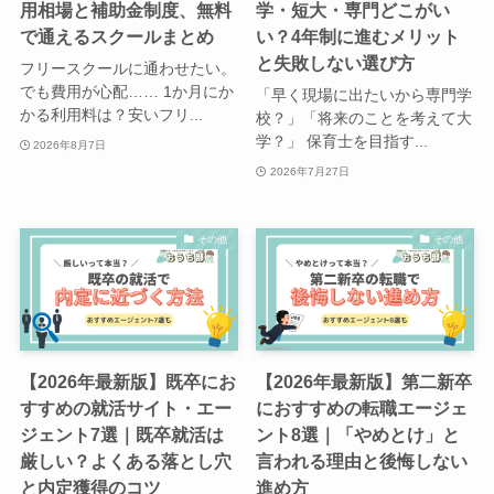
用相場と補助金制度、無料
学・短大・専門どこがい
で通えるスクールまとめ
い？4年制に進むメリット
と失敗しない選び方
フリースクールに通わせたい。
でも費用が心配…… 1か月にか
「早く現場に出たいから専門学
かる利用料は？安いフリ...
校？」「将来のことを考えて大
学？」 保育士を目指す...
2026年8月7日
2026年7月27日
その他
その他
【2026年最新版】既卒にお
【2026年最新版】第二新卒
すすめの就活サイト・エー
におすすめの転職エージェ
ジェント7選｜既卒就活は
ント8選｜「やめとけ」と
厳しい？よくある落とし穴
言われる理由と後悔しない
と内定獲得のコツ
進め方