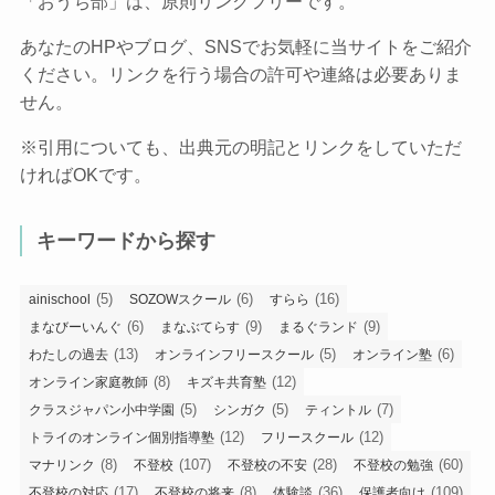
「おうち部」は、原則リンクフリーです。
あなたのHPやブログ、SNSでお気軽に当サイトをご紹介
ください。リンクを行う場合の許可や連絡は必要ありま
せん。
※引用についても、出典元の明記とリンクをしていただ
ければOKです。
キーワードから探す
(5)
(6)
(16)
ainischool
SOZOWスクール
すらら
(6)
(9)
(9)
まなびーいんぐ
まなぶてらす
まるぐランド
(13)
(5)
(6)
わたしの過去
オンラインフリースクール
オンライン塾
(8)
(12)
オンライン家庭教師
キズキ共育塾
(5)
(5)
(7)
クラスジャパン小中学園
シンガク
ティントル
(12)
(12)
トライのオンライン個別指導塾
フリースクール
(8)
(107)
(28)
(60)
マナリンク
不登校
不登校の不安
不登校の勉強
(17)
(8)
(36)
(109)
不登校の対応
不登校の将来
体験談
保護者向け