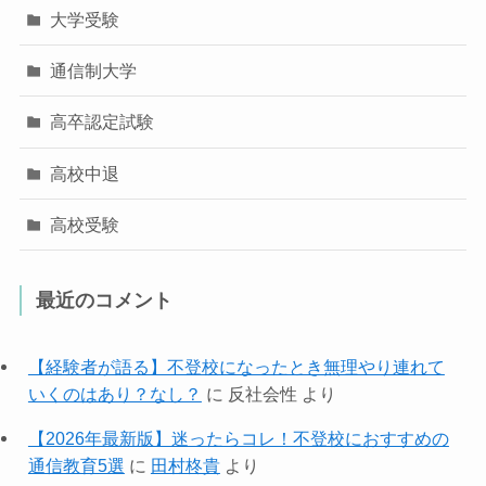
大学受験
通信制大学
高卒認定試験
高校中退
高校受験
最近のコメント
【経験者が語る】不登校になったとき無理やり連れて
いくのはあり？なし？
に
反社会性
より
【2026年最新版】迷ったらコレ！不登校におすすめの
通信教育5選
に
田村柊貴
より