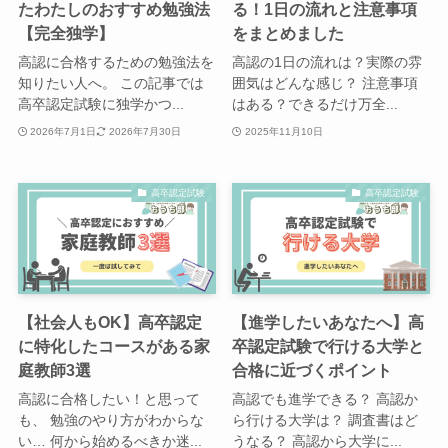
たわたしのおすすめ勉強法
る！1日の流れと注意事項
【完全独学】
をまとめました
高認に合格するための勉強法を
高認の1日の流れは？実際の雰
知りたい人へ。 この記事では
囲気はどんな感じ？ 注意事項
高卒認定試験に独学かつ...
はある？できるだけ万全...
2026年7月1日
2026年7月30日
2025年11月10日
高卒認定試験
高卒認定試験
【社会人もOK】高卒認定
【進学したいあなたへ】高
に特化したコースがある家
卒認定試験で行ける大学と
庭教師3選
合格に近づくポイント
高認に合格したい！と思って
高認でも進学できる？ 高認か
も、 勉強のやり方がわからな
ら行ける大学は？ 調査書はど
い… 何から始めるべきか迷...
うなる？ 高認から大学に...