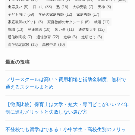
(9)
(38)
(15)
(7)
(8)
出席扱い
口コミ
塾
大学受験
天神
(69)
(12)
(17)
子ども向け
学研の家庭教師
家庭教師
(5)
(6)
(11)
家庭教師のグッド
家庭教師のサクシード
就活
(13)
(10)
(11)
(12)
就職
発達障害
習い事
通信制大学
(7)
(22)
(6)
(6)
通信制高校
通信教育
進学
進研ゼミ
(13)
(10)
高卒認定試験
高校中退
最近の投稿
フリースクールは高い？費用相場と補助金制度、無料で
通えるスクールまとめ
【徹底比較】保育士は大学・短大・専門どこがいい？4年
制に進むメリットと失敗しない選び方
不登校でも留学はできる！小中学生・高校生別のメリッ