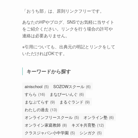
「おうち部」は、原則リンクフリーです。
あなたのHPやブログ、SNSでお気軽に当サイト
をご紹介ください。リンクを行う場合の許可や
連絡は必要ありません。
※引用についても、出典元の明記とリンクをして
いただければOKです。
キーワードから探す
ainischool
(5)
SOZOWスクール
(6)
すらら
(16)
まなびーいんぐ
(6)
まなぶてらす
(9)
まるぐランド
(9)
わたしの過去
(13)
オンラインフリースクール
(5)
オンライン塾
(6)
オンライン家庭教師
(8)
キズキ共育塾
(12)
クラスジャパン小中学園
(5)
シンガク
(5)