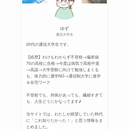
ゆず
通信大学生
20代の通信大学生です。
【経歴】わけもわからず不登校→偏差値
70の高校に合格→今度は病気で高校中退
→高認→大学受験に向けて勉強しまくる
も、体力的に通学NG→通信制大学に進学
＆在宅ワーク
不登校でも、持病があっても、繊細すぎて
も、人生どうにかなってます♪
当サイトでは、わたしが絶望していた時代
に「これ知りたかった！」と思う情報をま
とめました。