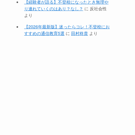
【経験者が語る】不登校になったとき無理や
り連れていくのはあり？なし？
に
反社会性
より
【2026年最新版】迷ったらコレ！不登校にお
すすめの通信教育5選
に
田村柊貴
より