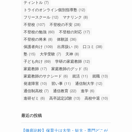
ティントル
(7)
トライのオンライン個別指導塾
(12)
フリースクール
(12)
マナリンク
(8)
不登校
(107)
不登校の不安
(28)
不登校の勉強
(60)
不登校の対応
(17)
不登校の将来
(8)
体験談
(36)
保護者向け
(109)
出席扱い
(9)
口コミ
(38)
塾
(15)
大学受験
(7)
天神
(8)
子ども向け
(69)
学研の家庭教師
(12)
家庭教師
(17)
家庭教師のグッド
(5)
家庭教師のサクシード
(6)
就活
(11)
就職
(13)
発達障害
(10)
習い事
(11)
通信制大学
(12)
通信制高校
(7)
通信教育
(22)
進学
(6)
進研ゼミ
(6)
高卒認定試験
(13)
高校中退
(10)
最近の投稿
【徹底比較】保育士は大学・短大・専門どこが