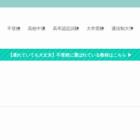
不登校
高校中退
高卒認定試験
大学受験
通信制大学
【遅れていても大丈夫】不登校に選ばれている教材はこちら ▶︎
。