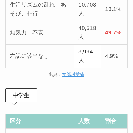
生活リズムの乱れ、あ
10,708
13.1%
そび、非行
人
40,518
無気力、不安
49.7%
人
3,994
左記に該当なし
4.9%
人
出典：
文部科学省
中学生
区分
人数
割合