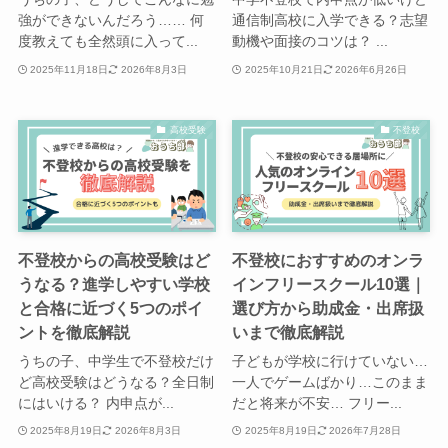
強ができないんだろう…… 何
通信制高校に入学できる？志望
度教えても全然頭に入って...
動機や面接のコツは？ ...
2025年11月18日
2026年8月3日
2025年10月21日
2026年6月26日
高校受験
不登校
不登校からの高校受験はど
不登校におすすめのオンラ
うなる？進学しやすい学校
インフリースクール10選｜
と合格に近づく5つのポイ
選び方から助成金・出席扱
ントを徹底解説
いまで徹底解説
うちの子、中学生で不登校だけ
子どもが学校に行けていない…
ど高校受験はどうなる？全日制
一人でゲームばかり…このまま
にはいける？ 内申点が...
だと将来が不安… フリー...
2025年8月19日
2026年8月3日
2025年8月19日
2026年7月28日