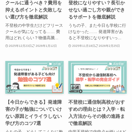
クールに通うべき？費用を
登校になりやすい？長引か
抑えるポイントと失敗しな
せない過ごし方や親ができ
い選び方を徹底解説
るサポートを徹底解説
不登校の中学生だけどフリース
うちの子、また今日も学校に行
クールが気になってる…… 費
けなかった…… 発達障害があ
用はどれくらい？物価高騰...
ると不登校になりやすいっ...
2025年12月23日
2026年1月12日
2025年11月18日
2026年2月25日
その他
高校受験
【今日からできる】発達障
不登校に通信制高校がおす
害の子が勉強についていけ
すめの理由とは？入学・転
ない原因とイライラしない
入方法からその後の進路ま
学び方のコツ7選
で徹底解説
うちの子、どうしてこんなに勉
中学不登校で内申点が低いけど