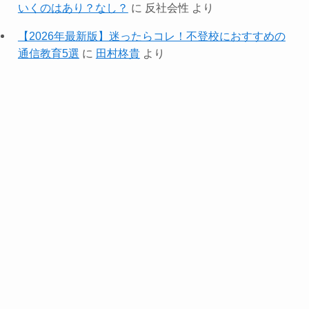
いくのはあり？なし？
に
反社会性
より
【2026年最新版】迷ったらコレ！不登校におすすめの
通信教育5選
に
田村柊貴
より