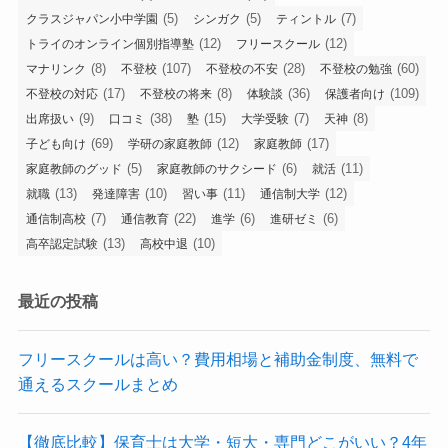
(5)
(5)
(7)
クラスジャパン小中学園
シンガク
ティントル
(12)
(12)
トライのオンライン個別指導塾
フリースクール
(8)
(107)
(28)
(60)
マナリンク
不登校
不登校の不安
不登校の勉強
(17)
(8)
(36)
(109)
不登校の対応
不登校の将来
体験談
保護者向け
(9)
(38)
(15)
(7)
(8)
出席扱い
口コミ
塾
大学受験
天神
(69)
(12)
(17)
子ども向け
学研の家庭教師
家庭教師
(5)
(6)
(11)
家庭教師のグッド
家庭教師のサクシード
就活
(13)
(10)
(11)
(12)
就職
発達障害
習い事
通信制大学
(7)
(22)
(6)
(6)
通信制高校
通信教育
進学
進研ゼミ
(13)
(10)
高卒認定試験
高校中退
最近の投稿
フリースクールは高い？費用相場と補助金制度、無料で
通えるスクールまとめ
【徹底比較】保育士は大学・短大・専門どこがいい？4年