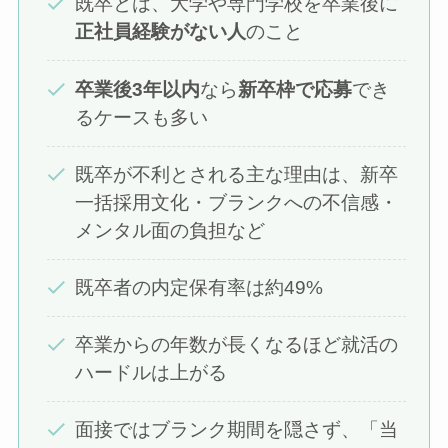
既卒とは、大学や専門学校を卒業後に
正社員経験がない人
のこと
卒業後3年以内
なら
新卒枠で応募
でき
るケースも多い
既卒が不利とされる主な理由は、新卒
一括採用文化・ブランクへの不信感・
メンタル面の負担など
既卒者の内定保有率は約49%
卒業からの年数が長くなるほど就活の
ハードルは上がる
面接ではブランク期間を隠さず、「当