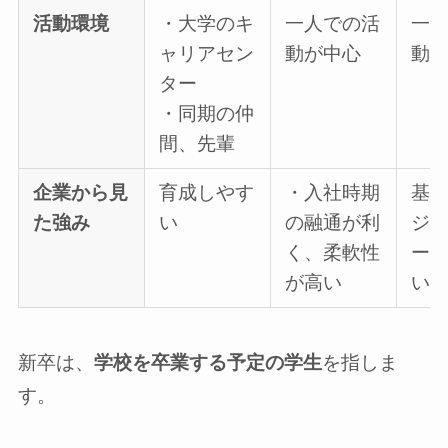
活動環境
・大学のキ
一人での活
一
ャリアセン
動が中心
動
ター
・同期の仲
間、先輩
企業から見
育成しやす
・入社時期
基
た強み
い
の融通が利
ジ
く、柔軟性
ー
が高い
い
新卒は、
学校を卒業する予定の学生
を指しま
す。