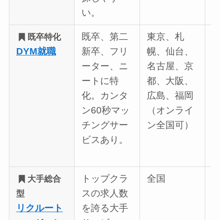
い。
既卒、第二
東京、札
既卒特化
DYM就職
新卒、フリ
幌、仙台、
ーター、ニ
名古屋、京
ートに特
都、大阪、
化。カンタ
広島、福岡
ン60秒マッ
（オンライ
チングサー
ン全国可）
ビスあり。
トップクラ
全国
大手総合
スの求人数
型
リクルート
を誇る大手