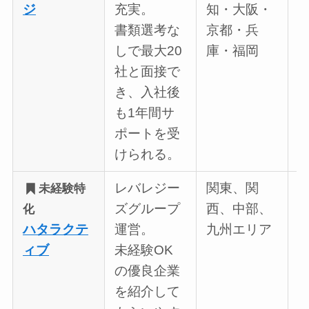
ジ
充実。
知・大阪・
書類選考な
京都・兵
しで最大20
庫・福岡
社と面接で
き、入社後
も1年間サ
ポートを受
けられる。
レバレジー
関東、関
3
未経験特
ズグループ
西、中部、
化
ハタラクテ
運営。
九州エリア
ィブ
未経験OK
の優良企業
を紹介して