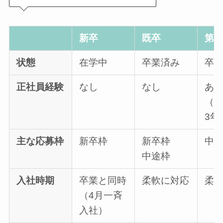
新卒
既卒
第
状態
在学中
卒業済み
卒
正社員経験
なし
なし
あ
（
3年
主な応募枠
新卒枠
新卒枠
中
中途枠
入社時期
卒業と同時
柔軟に対応
柔
（4月一斉
入社）