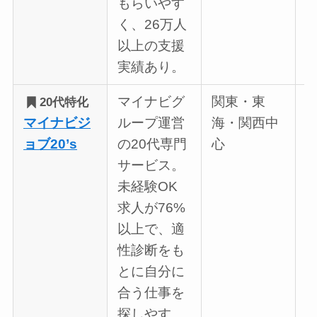
もらいやす
く、26万人
以上の支援
実績あり。
マイナビグ
関東・東
6
20代特化
マイナビジ
ループ運営
海・関西中
ョブ20’s
の20代専門
心
サービス。
未経験OK
求人が76%
以上で、適
性診断をも
とに自分に
合う仕事を
探しやす