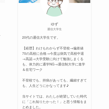
ゆず
通信大学生
を
20代の通信大学生です。
【経歴】わけもわからず不登校→偏差値
70の高校に合格→今度は病気で高校中退
→高認→大学受験に向けて勉強しまくる
も、体力的に通学NG→通信制大学に進学
＆在宅ワーク
不登校でも、持病があっても、繊細すぎて
も、人生どうにかなってます♪
当サイトでは、わたしが絶望していた時代
に「これ知りたかった！」と思う情報をま
とめました。