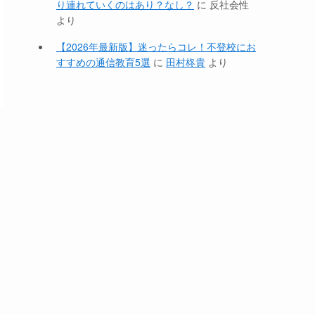
り連れていくのはあり？なし？
に
反社会性
より
【2026年最新版】迷ったらコレ！不登校にお
すすめの通信教育5選
に
田村柊貴
より