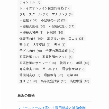
ティントル
(7)
トライのオンライン個別指導塾
(12)
フリースクール
(12)
マナリンク
(8)
不登校
(107)
不登校の不安
(28)
不登校の勉強
(60)
不登校の対応
(17)
不登校の将来
(8)
体験談
(36)
保護者向け
(109)
出席扱い
(9)
口コミ
(38)
塾
(15)
大学受験
(7)
天神
(8)
子ども向け
(69)
学研の家庭教師
(12)
家庭教師
(17)
家庭教師のグッド
(5)
家庭教師のサクシード
(6)
就活
(11)
就職
(13)
発達障害
(10)
習い事
(11)
通信制大学
(12)
通信制高校
(7)
通信教育
(22)
進学
(6)
進研ゼミ
(6)
高卒認定試験
(13)
高校中退
(10)
最近の投稿
フリースクールは高い？費用相場と補助金制