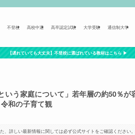
不登校
高校中退
高卒認定試験
大学受験
通信制大学
【遅れていても大丈夫】不登校に選ばれている教材はこちら ▶︎
という家庭について」若年層の約50％が
る令和の子育て観
また、詳しい最新情報に関しては必ず公式サイトをご確認ください