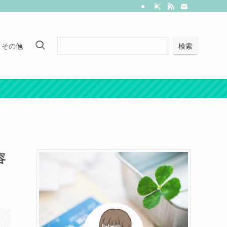
その他
検索
容
。