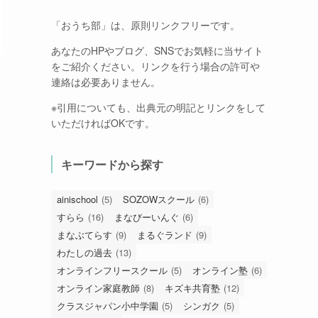
「おうち部」は、原則リンクフリーです。
あなたのHPやブログ、SNSでお気軽に当サイト
をご紹介ください。リンクを行う場合の許可や
連絡は必要ありません。
※引用についても、出典元の明記とリンクをして
いただければOKです。
キーワードから探す
ainischool
(5)
SOZOWスクール
(6)
すらら
(16)
まなびーいんぐ
(6)
まなぶてらす
(9)
まるぐランド
(9)
わたしの過去
(13)
オンラインフリースクール
(5)
オンライン塾
(6)
オンライン家庭教師
(8)
キズキ共育塾
(12)
クラスジャパン小中学園
(5)
シンガク
(5)