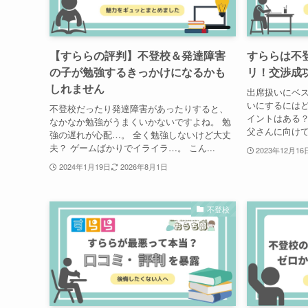
【すららの評判】不登校＆発達障害
すららは不
の子が勉強するきっかけになるかも
リ！交渉成
しれません
出席扱いにベス
いにするにはど
不登校だったり発達障害があったりすると、
イントはある？
なかなか勉強がうまくいかないですよね。 勉
父さんに向けて
強の遅れが心配…。 全く勉強しないけど大丈
夫？ ゲームばかりでイライラ…。 こん...
2023年12月16
2024年1月19日
2026年8月1日
不登校