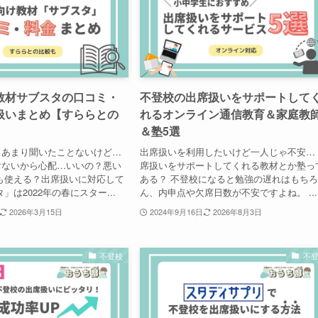
教材サブスタの口コミ・
不登校の出席扱いをサポートして
扱いまとめ【すららとの
れるオンライン通信教育＆家庭教
＆塾5選
？あまり聞いたことないけど…
出席扱いを利用したいけど一人じゃ不安…
けないから心配…いいの？悪い
席扱いをサポートしてくれる教材とか塾っ
も使える？出席扱いに対応して
ある？ 不登校になると勉強の遅れはもち
」は2022年の春にスター...
ん、内申点や欠席日数が不安ですよね。 ...
2026年3月15日
2024年9月16日
2026年8月3日
不登校
不