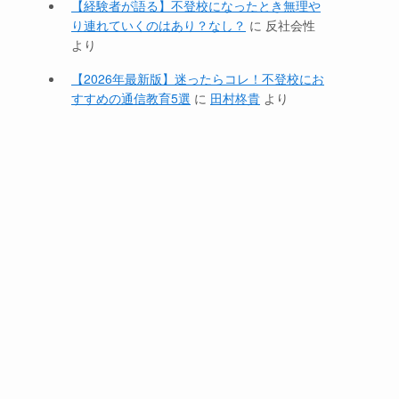
【経験者が語る】不登校になったとき無理や
り連れていくのはあり？なし？
に
反社会性
より
【2026年最新版】迷ったらコレ！不登校にお
すすめの通信教育5選
に
田村柊貴
より