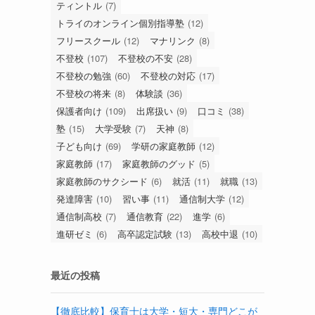
ティントル
(7)
トライのオンライン個別指導塾
(12)
フリースクール
(12)
マナリンク
(8)
不登校
(107)
不登校の不安
(28)
不登校の勉強
(60)
不登校の対応
(17)
不登校の将来
(8)
体験談
(36)
保護者向け
(109)
出席扱い
(9)
口コミ
(38)
塾
(15)
大学受験
(7)
天神
(8)
子ども向け
(69)
学研の家庭教師
(12)
家庭教師
(17)
家庭教師のグッド
(5)
家庭教師のサクシード
(6)
就活
(11)
就職
(13)
発達障害
(10)
習い事
(11)
通信制大学
(12)
通信制高校
(7)
通信教育
(22)
進学
(6)
進研ゼミ
(6)
高卒認定試験
(13)
高校中退
(10)
最近の投稿
【徹底比較】保育士は大学・短大・専門どこが