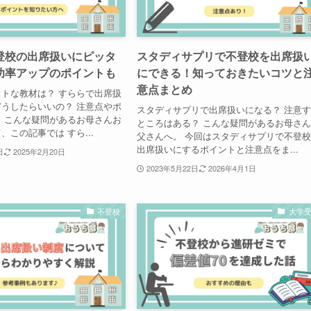
登校の出席扱いにピッタ
スタディサプリで不登校を出席扱
功率アップのポイントも
にできる！知っておきたいコツと
意点まとめ
トな教材は？ すららで出席扱
うしたらいいの？ 注意点やポ
スタディサプリで出席扱いになる？ 注意
 こんな疑問があるお母さんお
ところはある？ こんな疑問があるお母さ
、この記事では すら...
父さんへ。 今回はスタディサプリで不登
出席扱いにするポイントと注意点をま...
日
2025年2月20日
2023年5月22日
2026年4月1日
不登校
大学