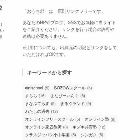
校
「おうち部」は、原則リンクフリーです。
あなたのHPやブログ、SNSでお気軽に当サイト
り
をご紹介ください。リンクを行う場合の許可や
もい
連絡は必要ありません。
ま
※引用についても、出典元の明記とリンクをして
いただければOKです。
キーワードから探す
ainischool
(5)
SOZOWスクール
(6)
すらら
(16)
まなびーいんぐ
(6)
まなぶてらす
(9)
まるぐランド
(9)
わたしの過去
(13)
オンラインフリースクール
(5)
オンライン塾
(6)
オンライン家庭教師
(8)
キズキ共育塾
(12)
クラスジャパン小中学園
(5)
シンガク
(5)