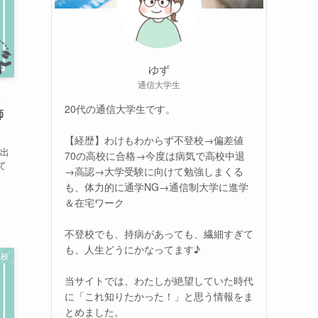
ゆず
通信大学生
く
20代の通信大学生です。
師
【経歴】わけもわからず不登校→偏差値
 出
70の高校に合格→今度は病気で高校中退
て
→高認→大学受験に向けて勉強しまくる
ろ
も、体力的に通学NG→通信制大学に進学
＆在宅ワーク
不登校でも、持病があっても、繊細すぎて
も、人生どうにかなってます♪
登校
当サイトでは、わたしが絶望していた時代
に「これ知りたかった！」と思う情報をま
とめました。