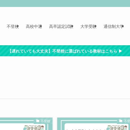
不登校
高校中退
高卒認定試験
大学受験
通信制大学
【遅れていても大丈夫】不登校に選ばれている教材はこちら ▶︎
不登校
不