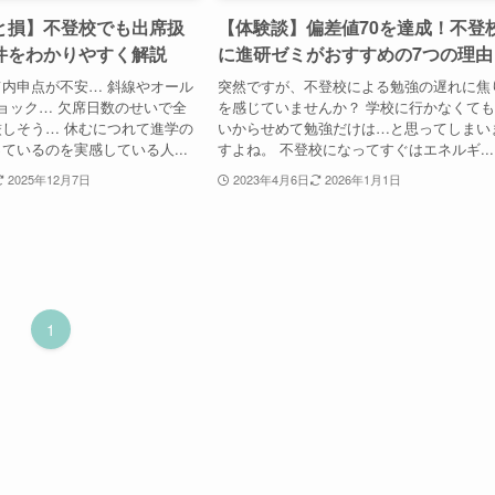
と損】不登校でも出席扱
【体験談】偏差値70を達成！不登
件をわかりやすく解説
に進研ゼミがおすすめの7つの理由
内申点が不安… 斜線やオール
突然ですが、不登校による勉強の遅れに焦
ョック… 欠席日数のせいで全
を感じていませんか？ 学校に行かなくて
しそう… 休むにつれて進学の
いからせめて勉強だけは…と思ってしまい
ているのを実感している人...
すよね。 不登校になってすぐはエネルギ...
2025年12月7日
2023年4月6日
2026年1月1日
1