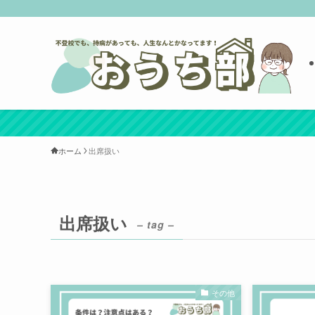
ホーム
出席扱い
出席扱い
– tag –
その他