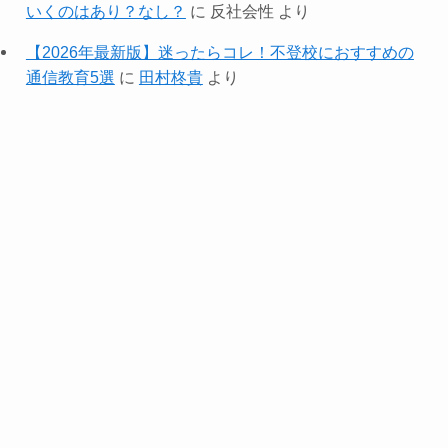
いくのはあり？なし？
に
反社会性
より
【2026年最新版】迷ったらコレ！不登校におすすめの
通信教育5選
に
田村柊貴
より