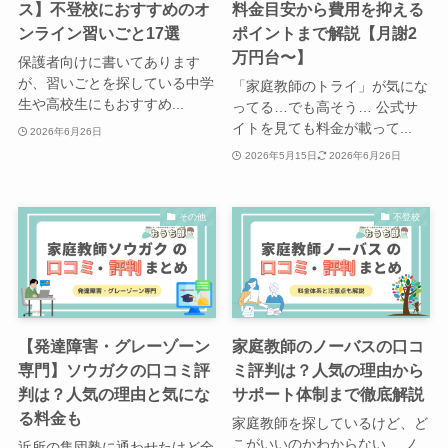
ス】不登校におすすめのオ
料金目安から費用を抑える
ンライン習いごと17選
ポイントまで解説【月謝2
万円台〜】
保護者向けに書いてあります
が、習いごとを探している中学
「家庭教師のトライ」が気にな
生や高校生にもおすすめ...
ってる…でも高そう… 公式サ
イトを見ても料金が載って...
2026年6月26日
2026年5月15日
2026年6月26日
その他
不登校
【発達障害・グレーゾーン
家庭教師のノーバスの口コ
専門】ソウガクの口コミ評
ミ評判は？人気の理由から
判は？人気の理由と気にな
サポート体制まで徹底解説
る料金も
家庭教師を探しているけど、ど
こがいいのかわからない… ノ
近所の集団塾に通わせたけど全