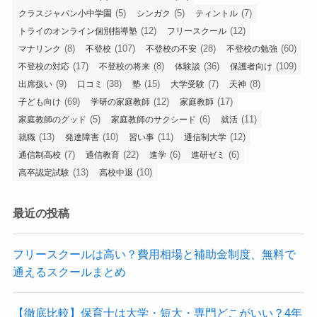
(5)
(5)
(7)
クラスジャパン小中学園
シンガク
ティントル
(12)
(12)
トライのオンライン個別指導塾
フリースクール
(8)
(107)
(28)
(60)
マナリンク
不登校
不登校の不安
不登校の勉強
(17)
(8)
(36)
(109)
不登校の対応
不登校の将来
体験談
保護者向け
(9)
(38)
(15)
(7)
(8)
出席扱い
口コミ
塾
大学受験
天神
(69)
(12)
(17)
子ども向け
学研の家庭教師
家庭教師
(5)
(6)
(11)
家庭教師のグッド
家庭教師のサクシード
就活
(13)
(10)
(11)
(12)
就職
発達障害
習い事
通信制大学
(7)
(22)
(6)
(6)
通信制高校
通信教育
進学
進研ゼミ
(13)
(10)
高卒認定試験
高校中退
最近の投稿
フリースクールは高い？費用相場と補助金制度、無料で
通えるスクールまとめ
【徹底比較】保育士は大学・短大・専門どこがいい？4年