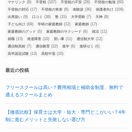
(8)
(107)
(28)
(60)
マナリンク
不登校
不登校の不安
不登校の勉強
(17)
(8)
(36)
(109)
不登校の対応
不登校の将来
体験談
保護者向け
(9)
(38)
(15)
(7)
(8)
出席扱い
口コミ
塾
大学受験
天神
(69)
(12)
(17)
子ども向け
学研の家庭教師
家庭教師
(5)
(6)
(11)
家庭教師のグッド
家庭教師のサクシード
就活
(13)
(10)
(11)
(12)
就職
発達障害
習い事
通信制大学
(7)
(22)
(6)
(6)
通信制高校
通信教育
進学
進研ゼミ
(13)
(10)
高卒認定試験
高校中退
最近の投稿
フリースクールは高い？費用相場と補助金制度、無料で
通えるスクールまとめ
【徹底比較】保育士は大学・短大・専門どこがいい？4年
制に進むメリットと失敗しない選び方