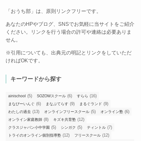
「おうち部」は、原則リンクフリーです。
あなたのHPやブログ、SNSでお気軽に当サイトをご紹介
ください。リンクを行う場合の許可や連絡は必要ありま
せん。
※引用についても、出典元の明記とリンクをしていただ
ければOKです。
キーワードから探す
(5)
(6)
(16)
ainischool
SOZOWスクール
すらら
(6)
(9)
(9)
まなびーいんぐ
まなぶてらす
まるぐランド
(13)
(5)
(6)
わたしの過去
オンラインフリースクール
オンライン塾
(8)
(12)
オンライン家庭教師
キズキ共育塾
(5)
(5)
(7)
クラスジャパン小中学園
シンガク
ティントル
(12)
(12)
トライのオンライン個別指導塾
フリースクール