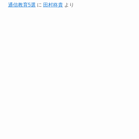
通信教育5選
に
田村柊貴
より