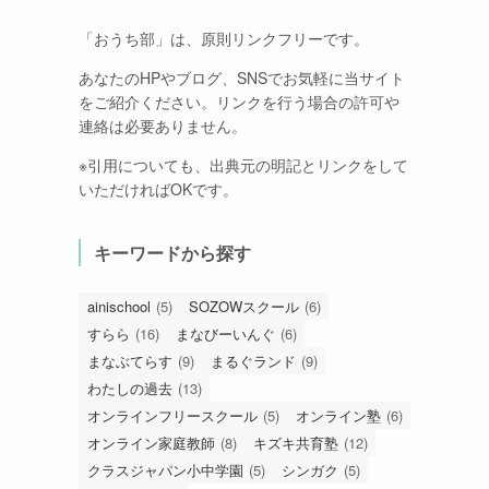
「おうち部」は、原則リンクフリーです。
あなたのHPやブログ、SNSでお気軽に当サイト
をご紹介ください。リンクを行う場合の許可や
連絡は必要ありません。
※引用についても、出典元の明記とリンクをして
いただければOKです。
キーワードから探す
ainischool
(5)
SOZOWスクール
(6)
すらら
(16)
まなびーいんぐ
(6)
まなぶてらす
(9)
まるぐランド
(9)
わたしの過去
(13)
オンラインフリースクール
(5)
オンライン塾
(6)
オンライン家庭教師
(8)
キズキ共育塾
(12)
クラスジャパン小中学園
(5)
シンガク
(5)