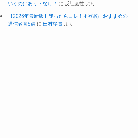
いくのはあり？なし？
に
反社会性
より
【2026年最新版】迷ったらコレ！不登校におすすめの
通信教育5選
に
田村柊貴
より