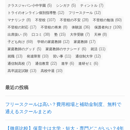
(5)
(5)
(7)
クラスジャパン小中学園
シンガク
ティントル
(12)
(12)
トライのオンライン個別指導塾
フリースクール
(8)
(107)
(28)
(60)
マナリンク
不登校
不登校の不安
不登校の勉強
(17)
(8)
(36)
(109)
不登校の対応
不登校の将来
体験談
保護者向け
(9)
(38)
(15)
(7)
(8)
出席扱い
口コミ
塾
大学受験
天神
(69)
(12)
(17)
子ども向け
学研の家庭教師
家庭教師
(5)
(6)
(11)
家庭教師のグッド
家庭教師のサクシード
就活
(13)
(10)
(11)
(12)
就職
発達障害
習い事
通信制大学
(7)
(22)
(6)
(6)
通信制高校
通信教育
進学
進研ゼミ
(13)
(10)
高卒認定試験
高校中退
最近の投稿
フリースクールは高い？費用相場と補助金制度、無料で
通えるスクールまとめ
【徹底比較】保育士は大学・短大・専門どこがいい？4年