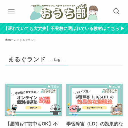
【遅れていても大丈夫】不登校に選ばれている教材はこちら ▶︎
ホーム
まるぐランド
まるぐランド
– tag –
不登校
その他
【昼間も午前中もOK】不
学習障害（LD）の効果的な