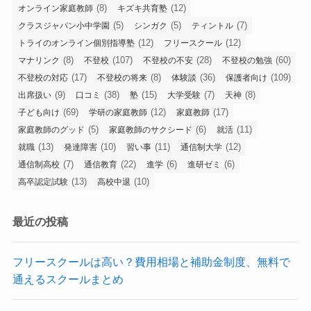
(8)
(12)
オンライン家庭教師
キズキ共育塾
(5)
(5)
(7)
クラスジャパン小中学園
シンガク
ティントル
(12)
(12)
トライのオンライン個別指導塾
フリースクール
(8)
(107)
(28)
(60)
マナリンク
不登校
不登校の不安
不登校の勉強
(17)
(8)
(36)
(109)
不登校の対応
不登校の将来
体験談
保護者向け
(9)
(38)
(15)
(7)
(8)
出席扱い
口コミ
塾
大学受験
天神
(69)
(12)
(17)
子ども向け
学研の家庭教師
家庭教師
(5)
(6)
(11)
家庭教師のグッド
家庭教師のサクシード
就活
(13)
(10)
(11)
(12)
就職
発達障害
習い事
通信制大学
(7)
(22)
(6)
(6)
通信制高校
通信教育
進学
進研ゼミ
(13)
(10)
高卒認定試験
高校中退
最近の投稿
フリースクールは高い？費用相場と補助金制度、無料で
通えるスクールまとめ