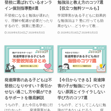
登校に選ばれているオンラ
勉強法と教え方のコツ7選
イン個別指導塾8選
【役立つ無料ツールも】
不登校になると勉強が遅れた
学習障害がある子どもに効果的
り、理解や配慮が必要だったり
な勉強法は？ 塾に行っても効
するので、慎重に塾選び...
果がない…どうやって教...
2026年6月24日
2026年8月3日
2026年2月18日
2026年3月2日
不登校
その他
発達障害のある子どもは不
【今日からできる】発達障
登校になりやすい？長引か
害の子が勉強についていけ
せない過ごし方や親ができ
ない原因とイライラしない
るサポートを徹底解説
学び方のコツ7選
うちの子、また今日も学校に行
うちの子、どうしてこんなに勉
けなかった…… 発達障害があ
強ができないんだろう…… 何